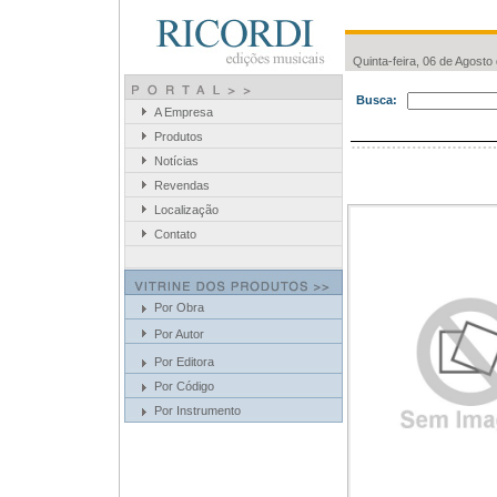
Quinta-feira, 06 de Agosto
Busca:
A Empresa
Produtos
Notícias
Revendas
Localização
Contato
Por Obra
Por Autor
Por Editora
Por Código
Por Instrumento