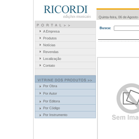
Quinta-feira, 06 de Agosto
Busca:
A Empresa
Produtos
Notícias
Revendas
Localização
Contato
Por Obra
Por Autor
Por Editora
Por Código
Por Instrumento